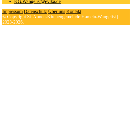
KG.Wangelist@evlka.de
Impressum
Datenschutz
Über uns
Kontakt
© Copyright St. Annen-Kirchengemeinde Hameln-Wangelist |
2023-2026.