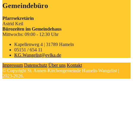
Gemeindebüro
Pfarrsekretärin
Astrid Keil
Bürozeiten im Gemeindehaus
Mittwochs: 09:00 - 12:30 Uhr
Kapellenweg 4 | 31789 Hameln
05151 / 654 11
KG.Wangelist@evlka.de
Impressum
Datenschutz
Über uns
Kontakt
© Copyright St. Annen-Kirchengemeinde Hameln-Wangelist |
2023-2026.